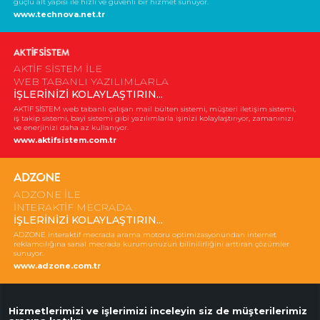
güçlü alt yapısı ile hızlı ve güvenli bir hizmet sunuyor.
www.technova.net.tr
AKTİF SİSTEM İLE
WEB TABANLI YAZILIMLARLA
İŞLERİNİZİ KOLAYLAŞTIRIN...
AKTİF SİSTEM web tabanlı çalışan mail bülten sistemi, müşteri iletişim sistemi,
iş takip sistemi, bayi sistemi gibi yazılımlarla işinizi kolaylaştırıyor, zamanınızı
ve enerjinizi daha az kullanıyor.
www.aktifsistem.com.tr
ADZONE İLE
İNTERAKTİF MECRADA
İŞLERİNİZİ KOLAYLAŞTIRIN...
ADZONE interaktif mecrada arama motoru optimizasyonundan internet
reklamcılığına sanal mecrada kurumunuzun bilinilirliğini arttıran çözümler
sunuyor.
www.adzone.com.tr
Hizmetlerimizi ve işlerimizi inceleyin siz de müşterilerimiz