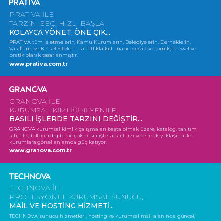
Web Mail Arayüzü
için Tıklayınız
PRATIVA İLE
TARZINI SEÇ, HIZLI BAŞLA
KOLAYCA YÖNET, ÖNE ÇIK...
PRATIVA tüm İşletmelerin, Kamu Kurumların, Belediyelerin, Derneklerin,
Vakıfların ve Kişisel Sitelerin rahatlıkla kullanabileceği ekonomik, işlevsel ve
pratik olarak tasarlanmıştır.
www.prativa.com.tr
GRANOVA İLE
KURUMSAL KİMLİĞİNİ YENİLE,
BASILI İŞLERDE TARZINI DEĞİŞTİR...
GRANOVA kurumsal kimlik çalışmaları başta olmak üzere, katalog, tanıtım
kiti, afiş, billboard gibi bir çok basılı işte farklı tarzı ve estetik yaklaşımı ile
kurumlara görsel anlamda güç katıyor.
www.granova.com.tr
TECHNOVA İLE
PROFESYONEL KURUMSAL SUNUCU,
MAİL VE HOSTİNG HİZMETİ...
TECHNOVA, sunucu hizmetleri, hosting ve kurumsal mail alanında güncel,