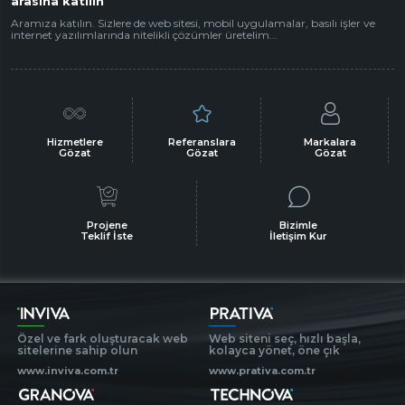
arasına katılın
Aramıza katılın. Sizlere de web sitesi, mobil uygulamalar, basılı işler ve
internet yazılımlarında nitelikli çözümler üretelim...
Hizmetlere
Referanslara
Markalara
Gözat
Gözat
Gözat
Projene
Bizimle
Teklif İste
İletişim Kur
Özel ve fark oluşturacak web
Web siteni seç, hızlı başla,
sitelerine sahip olun
kolayca yönet, öne çık
www.inviva.com.tr
www.prativa.com.tr