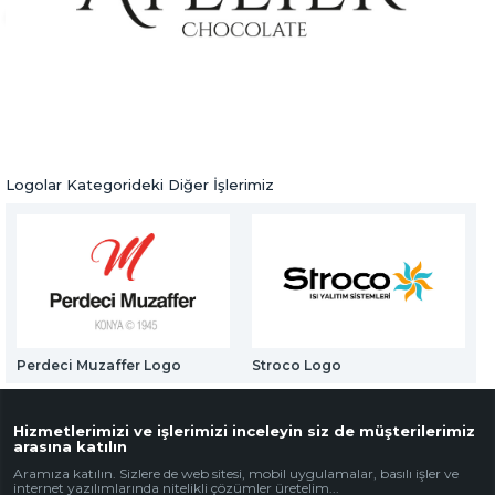
Web Mail Arayüzü
Atelier Chocolate Logo
için Tıklayınız
Logolar
Önceki Ürün
Sonraki Ürün
Logolar Kategorideki Diğer İşlerimiz
Perdeci Muzaffer Logo
Stroco Logo
Hizmetlerimizi ve işlerimizi inceleyin siz de müşterilerimiz
arasına katılın
Aramıza katılın. Sizlere de web sitesi, mobil uygulamalar, basılı işler ve
internet yazılımlarında nitelikli çözümler üretelim...