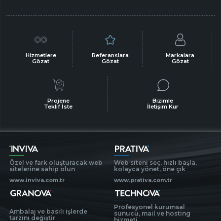
Hizmetlere
Referanslara
Markalara
Gözat
Gözat
Gözat
Projene
Bizimle
Teklif İste
İletişim Kur
Özel ve fark oluşturacak web
Web siteni seç, hızlı başla,
sitelerine sahip olun
kolayca yönet, öne çık
www.inviva.com.tr
www.prativa.com.tr
Profesyonel kurumsal
Ambalaj ve basılı işlerde
sunucu, mail ve hosting
tarzını değiştir
hizmeti