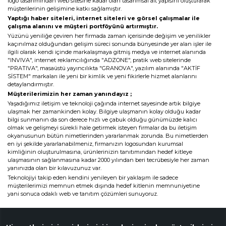
logo tasarımından web sitesine kadar olan tasarımsal alt yapısını oluşturarak
Web Mail Arayüzü
için Tıklayınız
müşterilerinin gelişimine katkı sağlamıştır.
Yaptığı haber siteleri, internet siteleri ve görsel çalışmalar ile
çalışma alanını ve müşteri portföyünü artırmıştır.
Yüzünü yeniliğe çeviren her firmada zaman içerisinde değişim ve yenilikler
kaçınılmaz olduğundan gelişim süreci sonunda bünyesinde yer alan işler ile
ilgili olarak kendi içinde markalaşmaya gitmiş medya ve internet alanında
"INVIVA", internet reklamcılığında "ADZONE", pratik web sitelerinde
"PRATIVA", masaüstü yayıncılıkta "GRANOVA", yazılım alanında "AKTİF
SİSTEM" markaları ile yeni bir kimlik ve yeni fikirlerle hizmet alanlarını
detaylandırmıştır.
Müşterilerimizin her zaman yanındayız ;
Yaşadığımız iletişim ve teknoloji çağında internet sayesinde artık bilgiye
ulaşmak her zamankinden kolay. Bilgiye ulaşmanın kolay olduğu kadar
bilgi sunmanın da son derece hızlı ve çabuk olduğu günümüzde kalıcı
olmak ve gelişmeyi sürekli hale getirmek isteyen firmalar da bu iletişim
okyanusunun bütün nimetlerinden yararlanmak zorunda. Bu nimetlerden
en iyi şekilde yararlanabilmeniz, firmanızın logosundan kurumsal
kimliğinin oluşturulmasına, ürünlerinizin tanıtımından hedef kitleye
ulaşmasının sağlanmasına kadar 2000 yılından beri tecrübesiyle her zaman
yanınızda olan bir kılavuzunuz var.
Teknolojiyi takip eden kendini yenileyen bir yaklaşım ile sadece
müşterilerimizi memnun etmek dışında hedef kitlenin memnuniyetine
yani sonuca odaklı web ve tanıtım çözümleri sunuyoruz.