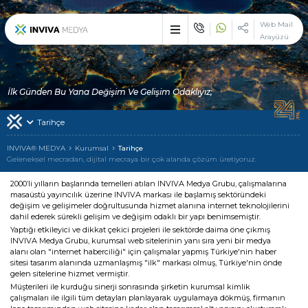
×
Web Mail
Arayüzü
Etkileyici işler üreten
çözüm ortağı : INVIVA
Sektörünüzün vazgeçilemez zirve noktasında, çizgi dışı bir duruş
İlk Günden Bu Yana Değişim Ve Gelişim Odaklıyız;
ile devlerle yarışmak ve çekici olmak istiyorsanız biz varız!
Tarihçe
İlk Günden Bu Yana
INVIVA
INVIVA® MEDYA
Kurumsal
Tarihçe
Geleneksel mecradan, dijital mecraya bir çok alanda çözüm üretiyoruz.
Tek Adreste
Çoklu Hizmetler
2000’li yılların başlarında temelleri atılan INVIVA Medya Grubu, çalışmalarına
masaüstü yayıncılık üzerine INVIVA markası ile başlamış sektöründeki
değişim ve gelişimeler doğrultusunda hizmet alanına internet teknolojilerini
Alanında Hizmet Veren
Uzman Markalarımız
dahil ederek sürekli gelişim ve değişim odaklı bir yapı benimsemiştir.
Yaptığı etkileyici ve dikkat çekici projeleri ile sektörde daima öne çıkmış
INVIVA Medya Grubu, kurumsal web sitelerinin yanı sıra yeni bir medya
Hizmetlerimizden Yararlanan
Müşterilerimiz
alanı olan "internet haberciliği" için çalışmalar yapmış Türkiye'nin haber
sitesi tasarım alanında uzmanlaşmış "ilk" markası olmuş, Türkiye'nin önde
gelen sitelerine hizmet vermiştir.
INVIVA Ailesi ile
İletişime Geçin
Müşterileri ile kurduğu sinerji sonrasında şirketin kurumsal kimlik
çalışmaları ile ilgili tüm detayları planlayarak uygulamaya dökmüş, firmanın