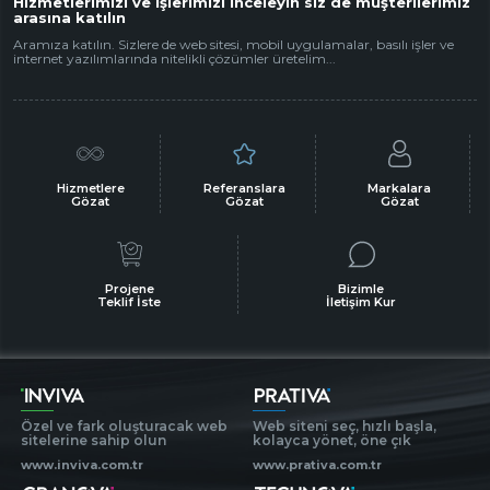
Hizmetlerimizi ve işlerimizi inceleyin siz de müşterilerimiz
arasına katılın
Aramıza katılın. Sizlere de web sitesi, mobil uygulamalar, basılı işler ve
internet yazılımlarında nitelikli çözümler üretelim...
Hizmetlere
Referanslara
Markalara
Gözat
Gözat
Gözat
Projene
Bizimle
Teklif İste
İletişim Kur
Özel ve fark oluşturacak web
Web siteni seç, hızlı başla,
sitelerine sahip olun
kolayca yönet, öne çık
www.inviva.com.tr
www.prativa.com.tr