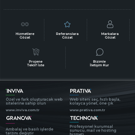
Hizmetlere
Referanslara
Markalara
Gözat
Gözat
Gözat
Projene
Bizimle
Teklif İste
İletişim Kur
Özel ve fark oluşturacak web
Web siteni seç, hızlı başla,
sitelerine sahip olun
kolayca yönet, öne çık
www.inviva.com.tr
www.prativa.com.tr
Profesyonel kurumsal
Ambalaj ve basılı işlerde
sunucu, mail ve hosting
tarzını değiştir
hizmeti