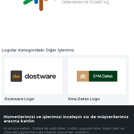
Web Mail Arayüzü
Knk Tarım Logo
için Tıklayınız
Logolar
Önceki Ürün
Sonraki Ürün
Logolar Kategorideki Diğer İşlerimiz
Dostware Logo
Ema Dates Logo
Hizmetlerimizi ve işlerimizi inceleyin siz de müşterilerimiz
arasına katılın
Aramıza katılın. Sizlere de web sitesi, mobil uygulamalar, basılı işler ve
internet yazılımlarında nitelikli çözümler üretelim...