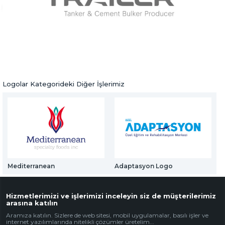
Web Mail Arayüzü
Mas Trailer
için Tıklayınız
Logolar
Önceki Ürün
Sonraki Ürün
Logolar Kategorideki Diğer İşlerimiz
Mediterranean
Adaptasyon Logo
Hizmetlerimizi ve işlerimizi inceleyin siz de müşterilerimiz
arasına katılın
Aramıza katılın. Sizlere de web sitesi, mobil uygulamalar, basılı işler ve
internet yazılımlarında nitelikli çözümler üretelim...