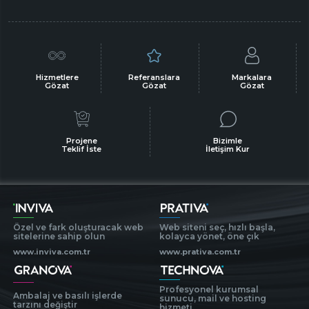
Hizmetlere
Referanslara
Markalara
Gözat
Gözat
Gözat
Projene
Bizimle
Teklif İste
İletişim Kur
Özel ve fark oluşturacak web
Web siteni seç, hızlı başla,
sitelerine sahip olun
kolayca yönet, öne çık
www.inviva.com.tr
www.prativa.com.tr
Profesyonel kurumsal
Ambalaj ve basılı işlerde
sunucu, mail ve hosting
tarzını değiştir
hizmeti