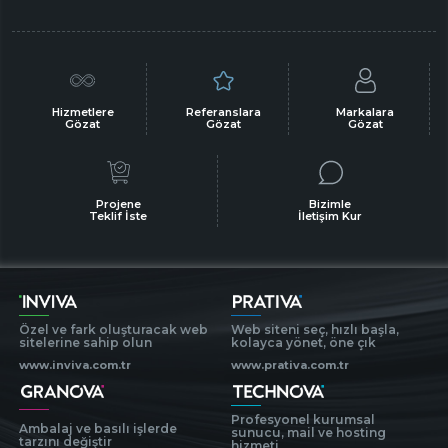
Hizmetlere
Referanslara
Markalara
Gözat
Gözat
Gözat
Projene
Bizimle
Teklif İste
İletişim Kur
Özel ve fark oluşturacak web
Web siteni seç, hızlı başla,
sitelerine sahip olun
kolayca yönet, öne çık
www.inviva.com.tr
www.prativa.com.tr
Profesyonel kurumsal
Ambalaj ve basılı işlerde
sunucu, mail ve hosting
tarzını değiştir
hizmeti