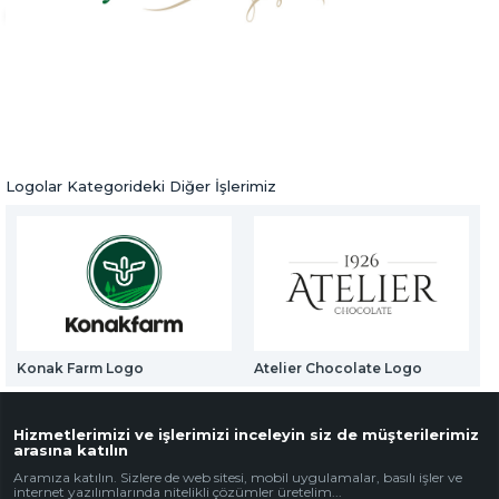
Web Mail Arayüzü
Park Meram Logo
için Tıklayınız
Logolar
Önceki Ürün
Sonraki Ürün
Logolar Kategorideki Diğer İşlerimiz
Konak Farm Logo
Atelier Chocolate Logo
K
Hizmetlerimizi ve işlerimizi inceleyin siz de müşterilerimiz
arasına katılın
Aramıza katılın. Sizlere de web sitesi, mobil uygulamalar, basılı işler ve
internet yazılımlarında nitelikli çözümler üretelim...