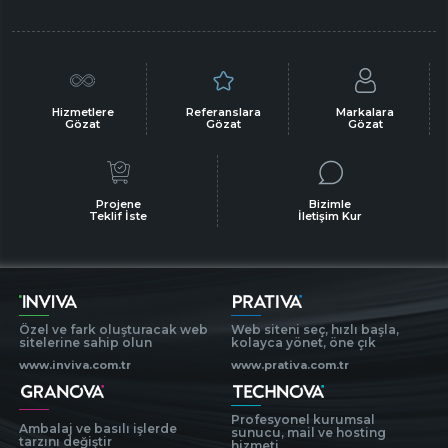
Hizmetlere
Referanslara
Markalara
Gözat
Gözat
Gözat
Projene
Bizimle
Teklif İste
İletişim Kur
Özel ve fark oluşturacak web
Web siteni seç, hızlı başla,
sitelerine sahip olun
kolayca yönet, öne çık
www.inviva.com.tr
www.prativa.com.tr
Profesyonel kurumsal
Ambalaj ve basılı işlerde
sunucu, mail ve hosting
tarzını değiştir
hizmeti