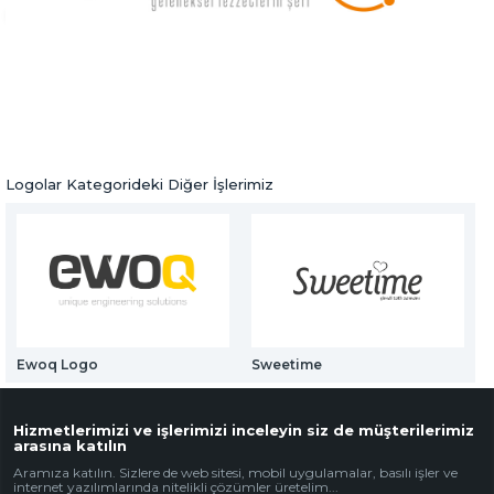
Web Mail Arayüzü
Sefim Gıda Logo
için Tıklayınız
Logolar
Önceki Ürün
Sonraki Ürün
Logolar Kategorideki Diğer İşlerimiz
Ewoq Logo
Sweetime
Hizmetlerimizi ve işlerimizi inceleyin siz de müşterilerimiz
arasına katılın
Aramıza katılın. Sizlere de web sitesi, mobil uygulamalar, basılı işler ve
internet yazılımlarında nitelikli çözümler üretelim...