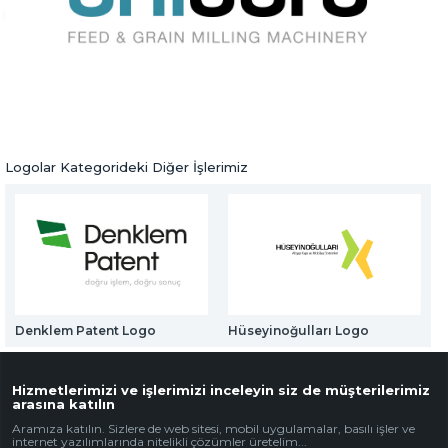
Web Mail Arayüzü
Unicore Logo
için Tıklayınız
Logolar
Önceki Ürün
Sonraki Ürün
Logolar Kategorideki Diğer İşlerimiz
Denklem Patent Logo
Hüseyinoğulları Logo
Hizmetlerimizi ve işlerimizi inceleyin siz de müşterilerimiz
arasına katılın
Aramıza katılın. Sizlere de web sitesi, mobil uygulamalar, basılı işler ve
internet yazılımlarında nitelikli çözümler üretelim...