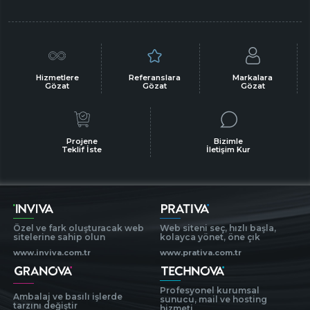
Hizmetlere
Referanslara
Markalara
Gözat
Gözat
Gözat
Projene
Bizimle
Teklif İste
İletişim Kur
Özel ve fark oluşturacak web
Web siteni seç, hızlı başla,
sitelerine sahip olun
kolayca yönet, öne çık
www.inviva.com.tr
www.prativa.com.tr
Profesyonel kurumsal
Ambalaj ve basılı işlerde
sunucu, mail ve hosting
tarzını değiştir
hizmeti