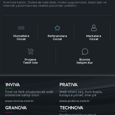
Aramıza katılın. Sizlere de web sitesi, mobil uygulamalar, basılı işler ve
internet yazılımlarında nitelikli çözümler üretelim...
Hizmetlere
Referanslara
Markalara
Gözat
Gözat
Gözat
Projene
Bizimle
Teklif İste
İletişim Kur
Özel ve fark oluşturacak web
Web siteni seç, hızlı başla,
sitelerine sahip olun
kolayca yönet, öne çık
www.inviva.com.tr
www.prativa.com.tr
Profesyonel kurumsal