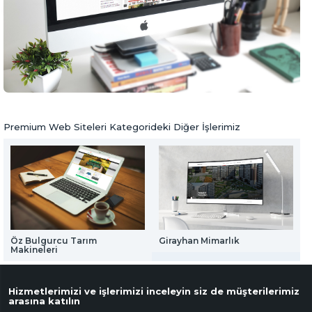
Web Mail Arayüzü
Cm Bilişim
için Tıklayınız
www.cmbilisim.com
www.cmbilisim.com
Premium Web Siteleri
Önceki Ürün
Sonraki Ürün
Premium Web Siteleri Kategorideki Diğer İşlerimiz
Öz Bulgurcu Tarım
Girayhan Mimarlık
E
Makineleri
Hizmetlerimizi ve işlerimizi inceleyin siz de müşterilerimiz
arasına katılın