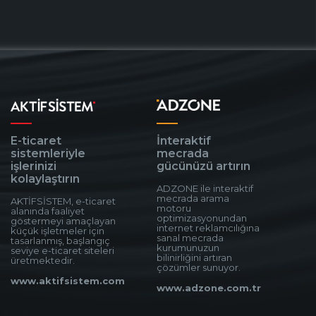
E-ticaret
İnteraktif
sistemleriyle
mecrada
işlerinizi
gücünüzü artırın
kolaylaştırın
ADZONE ile interaktif
mecrada arama
AKTİFSİSTEM, e-ticaret
motoru
alanında faaliyet
optimizasyonundan
göstermeyi amaçlayan
internet reklamcılığına
küçük işletmeler için
sanal mecrada
tasarlanmış, başlangıç
kurumunuzun
seviye e-ticaret siteleri
bilinirliğini artıran
üretmektedir.
çözümler sunuyor.
www.aktifsistem.com
www.adzone.com.tr