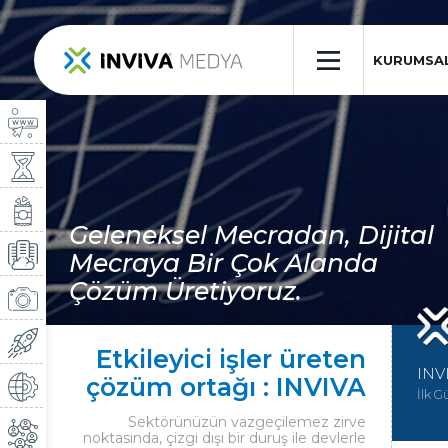
×
KURUMSA
Geleneksel Mecradan, Dijital
Mecraya Bir Çok Alanda
Çözüm Üretiyoruz.
Etkileyici işler üreten
INV
çözüm ortağı : INVIVA
İlk G
Sektörünüzün vazgeçilemez zirve
noktasında, çizgi dışı bir duruş ile devlerle