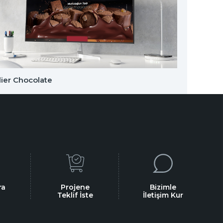
lier Chocolate
Yükse
ra
Projene
Bizimle
Teklif İste
İletişim Kur