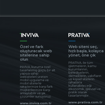
Özel ve fark
Web siteni seç,
oluşturacak web
hızlı başla, kolayca
sitelerine sahip
yönet, öne çık
olun
PRATIVA, ile tüm
işletmelerin, kamu
INVIVA, kuruma özel
kurumlarının,
tasarlanmış güçlü bir alt
belediyelerin,
yapıya sahip
derneklerin, vakıfların
websiteleri üreten
ve kişisel sitelerin
mobil uygulama ve
rahatlıkla
mobil sitelerle
kullanabileceği
rakiplerinize karşı fark
ekonomik, işlevsel ve
müşterilerinize karşı
pratik olarak
anlaşılabilir ve şık
tasarlanmıştır.
çözümler sunuyoruz.
www.prativa.com.tr
www.inviva.com.tr