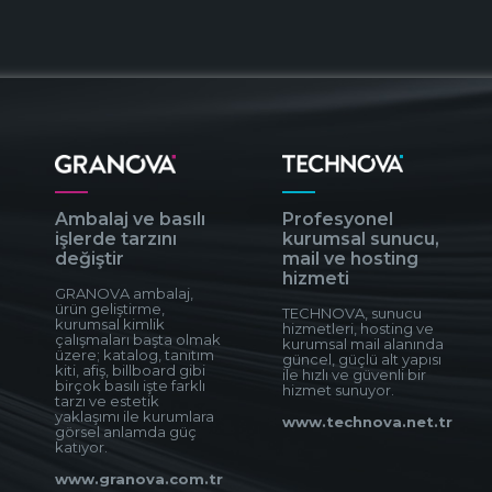
Ambalaj ve basılı
Profesyonel
işlerde tarzını
kurumsal sunucu,
değiştir
mail ve hosting
hizmeti
GRANOVA ambalaj,
ürün geliştirme,
TECHNOVA, sunucu
kurumsal kimlik
hizmetleri, hosting ve
çalışmaları başta olmak
kurumsal mail alanında
üzere; katalog, tanıtım
güncel, güçlü alt yapısı
kiti, afiş, billboard gibi
ile hızlı ve güvenli bir
birçok basılı işte farklı
hizmet sunuyor.
tarzı ve estetik
yaklaşımı ile kurumlara
www.technova.net.tr
görsel anlamda güç
katıyor.
www.granova.com.tr