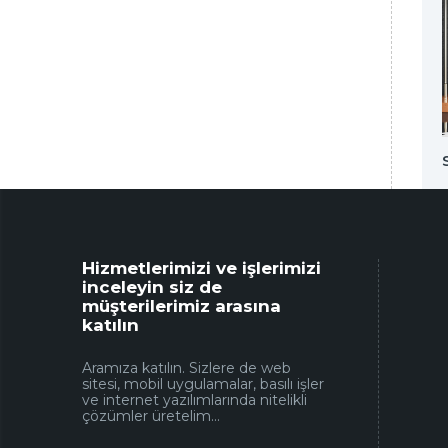
Esmira Grup Yapı
Hizmetlerimizi ve işlerimizi
inceleyin siz de
müşterilerimiz arasına
katılın
Aramıza katılın. Sizlere de web
sitesi, mobil uygulamalar, basılı işler
ve internet yazılımlarında nitelikli
çözümler üretelim...