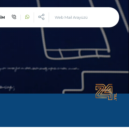
üreten çözüm ortağı : INVIVA
ŞİM
Web Mail Arayüzü
şı bir duruş ile devlerle yarışmak ve çekici olmak
istiyorsanız biz varız!
İlk Günden Bu Yana
INVIVA
Tek Adreste
Çoklu Hizmetler
Alanında Hizmet Veren
Uzman Markalarımız
Hizmetlerimizden Yararlanan
Müşterilerimiz