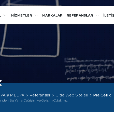
Etkileyici işler 
L
HİZMETLER
MARKALAR
REFERANSLAR
İLETİ
Sektörünüzün vazgeçilemez zirve noktasında, çizgi dı
IVA® MEDYA
Referanslar
Ultra Web Siteleri
Pia Çelik
ünden Bu Yana Değişim ve Gelişim Odaklıyız;