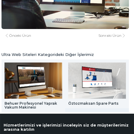
Web Mail Arayüzü
Ridader
için Tıklayınız
www.ridader.org.tr
www.ridader.org.tr
Ultra Web Siteleri
Önceki Ürün
Sonraki Ürün
Ultra Web Siteleri Kategorideki Diğer İşlerimiz
Behuer Profesyonel Yaprak
Öztozmaksan Spare Parts
Vakum Makinesi
Hizmetlerimizi ve işlerimizi inceleyin siz de müşterilerimiz
arasına katılın