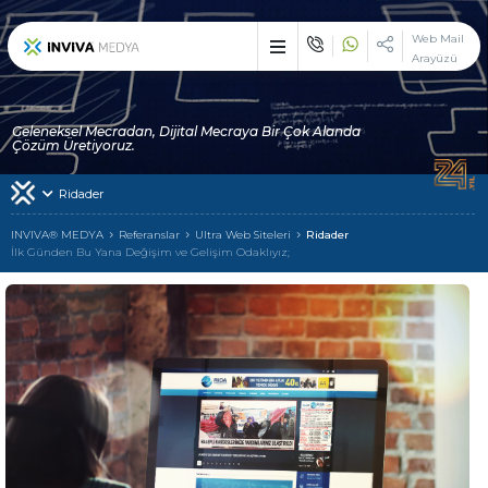
×
Web Mail
Arayüzü
Etkileyici işler üreten
çözüm ortağı : INVIVA
Geleneksel Mecradan, Dijital Mecraya Bir Çok Alanda
Sektörünüzün vazgeçilemez zirve noktasında, çizgi dışı bir duruş
Çözüm Üretiyoruz.
ile devlerle yarışmak ve çekici olmak istiyorsanız biz varız!
Ridader
İlk Günden Bu Yana
INVIVA
INVIVA® MEDYA
Referanslar
Ultra Web Siteleri
Ridader
İlk Günden Bu Yana Değişim ve Gelişim Odaklıyız;
Tek Adreste
Çoklu Hizmetler
Alanında Hizmet Veren
Uzman Markalarımız
Hizmetlerimizden Yararlanan
Müşterilerimiz
INVIVA Ailesi ile
İletişime Geçin