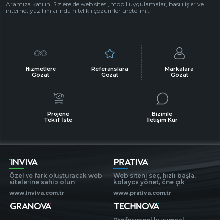
Aramıza katılın. Sizlere de web sitesi, mobil uygulamalar, basılı işler ve
internet yazılımlarında nitelikli çözümler üretelim...
Hizmetlere
Referanslara
Markalara
Gözat
Gözat
Gözat
Projene
Bizimle
Teklif İste
İletişim Kur
Özel ve fark oluşturacak web
Web siteni seç, hızlı başla,
sitelerine sahip olun
kolayca yönet, öne çık
www.inviva.com.tr
www.prativa.com.tr
Profesyonel kurumsal