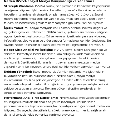
Neden INVIVA Sosyal Medya Danışmanlığı ve Yönetimi ?
Web Mail Arayüzü
için Tıklayınız
Stratejik Planlama:
INVIVA olarak, her işletmenin benzersiz ihtiyaçlarının
olduğunu biliyoruz. İşletmenizin hedeflerini, hedef kitlenizi ve pazarlama
hedeflerinizi anlayarak stratejik bir planlama süreci yürütüyoruz. Sosyal
medya platformlarında etkili bir varlık oluşturmak için doğru içerik, yayın
takvimi ve hedeflenmiş reklam kampanyaları gibi unsurları belirliyoruz.
İçerik Yönetimi:
Sosyal medyada etkili olmanın temel noktası değerli ve
ilgi çekici içerikler üretmektir. INVIVA olarak, işletmenizin marka kişiliğine
uygun içerikler oluşturuyoruz. Görsel ve yazılı içeriklerin yanı sıra videolar,
infografikler, blog yazıları ve diğer yaratıcı formatlarda içerikler üretiyoruz. Bu
sayede, hedef kitlenizin dikkatini çekiyor ve etkileşimlerinizi artırıyoruz.
Hedef Kitle Analizi ve İletişim:
INVIVA Sosyal Medya Danışmanlığı ve
Yönetimi hizmetiyle, hedef kitlenizin kim olduğunu anlamak ve onlarla
etkili iletişim kurmak için detaylı analizler yapıyoruz. Hedef kitlenizin
demografik özelliklerini, ilgi alanlarını, davranışlarını ve sosyal medya
alışkanlıklarını belirleyerek, onlara özel içerikler ve kampanyalar hazırlıyoruz.
Reklam Yönetimi:
Sosyal medya platformları reklamlarıyla işletmelerin
büyümesine katkıda bulunmaktadır. INVIVA olarak, sosyal medya
reklamlarınızı etkili bir şekilde yönetiyoruz. Hedef kitlenize özelleştirilmiş
reklamlarla ulaşarak marka bilinirliğinizi artırıyor, potansiyel müşterilerinizi
çekiyor ve satışları artırıyoruz. Reklam bütçenizi optimize ederek en iyi
sonuçları elde etmenizi sağlıyoruz.
Performans Analizi ve Raporlama:
INVIVA, sosyal medya stratejilerinizin
etkinliğini sürekli olarak analiz ediyor ve raporluyor. İçeriklerinizin
performansını, etkileşim oranlarını, takipçi artışını ve diğer önemli metrikleri
izliyoruz. Bu sayede, stratejilerinizi sürekli olarak geliştirmenizi sağlayarak
daha iyi sonuçlar elde etmenize yardımcı oluyoruz.