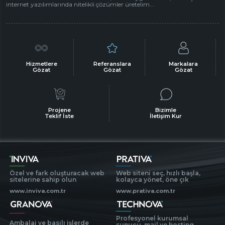
internet yazılımlarında nitelikli çözümler üretelim...
Hizmetlere
Referanslara
Markalara
Gözat
Gözat
Gözat
Projene
Bizimle
Teklif İste
İletişim Kur
Özel ve fark oluşturacak web
Web siteni seç, hızlı başla,
sitelerine sahip olun
kolayca yönet, öne çık
www.inviva.com.tr
www.prativa.com.tr
Profesyonel kurumsal
Ambalaj ve basılı işlerde
sunucu, mail ve hosting