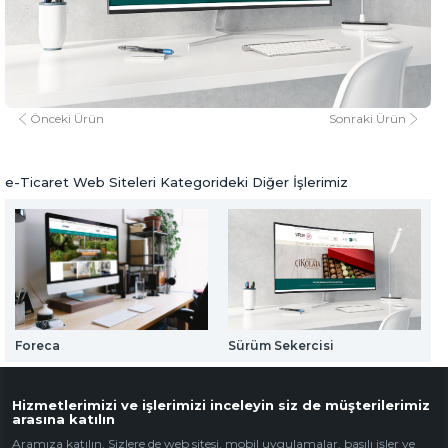
Web Mail Arayüzü
Sürüm Sekercisi
için Tıklayınız
www.surumsekercisi.com.tr
www.surumsekercisi.com.tr
e-Ticaret Web Siteleri
Önceki Ürün
Sonraki Ürün
e-Ticaret Web Siteleri Kategorideki Diğer İşlerimiz
Foreca
Sürüm Sekercisi
D
Hizmetlerimizi ve işlerimizi inceleyin siz de müşterilerimiz
arasına katılın
Aramıza katılın. Sizlere de web sitesi, mobil uygulamalar, basılı işler ve