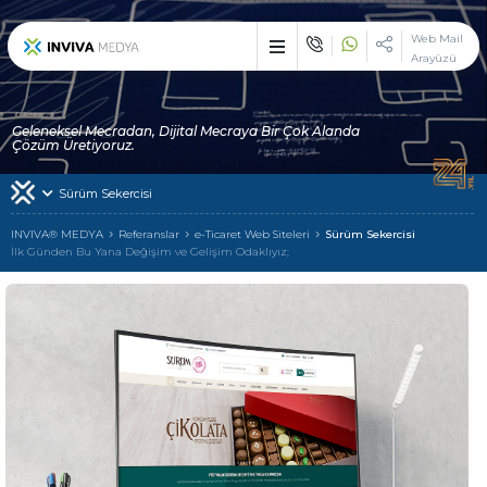
×
Web Mail
Arayüzü
Etkileyici işler üreten
çözüm ortağı : INVIVA
Geleneksel Mecradan, Dijital Mecraya Bir Çok Alanda
Sektörünüzün vazgeçilemez zirve noktasında, çizgi dışı bir duruş
Çözüm Üretiyoruz.
ile devlerle yarışmak ve çekici olmak istiyorsanız biz varız!
Sürüm Sekercisi
İlk Günden Bu Yana
INVIVA
INVIVA® MEDYA
Referanslar
e-Ticaret Web Siteleri
Sürüm Sekercisi
İlk Günden Bu Yana Değişim ve Gelişim Odaklıyız;
Tek Adreste
Çoklu Hizmetler
Alanında Hizmet Veren
Uzman Markalarımız
Hizmetlerimizden Yararlanan
Müşterilerimiz
INVIVA Ailesi ile
İletişime Geçin