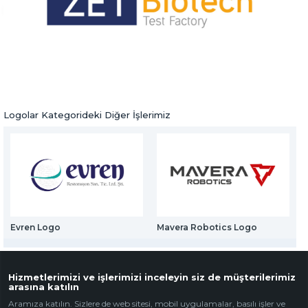
Web Mail Arayüzü
Zet Biotech Logo
için Tıklayınız
Logolar
Önceki Ürün
Sonraki Ürün
Logolar Kategorideki Diğer İşlerimiz
Evren Logo
Mavera Robotics Logo
Hizmetlerimizi ve işlerimizi inceleyin siz de müşterilerimiz
arasına katılın
Aramıza katılın. Sizlere de web sitesi, mobil uygulamalar, basılı işler ve