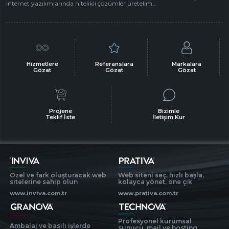
internet yazılımlarında nitelikli çözümler üretelim...
Hizmetlere
Referanslara
Markalara
Gözat
Gözat
Gözat
Projene
Bizimle
Teklif İste
İletişim Kur
Özel ve fark oluşturacak web
Web siteni seç, hızlı başla,
sitelerine sahip olun
kolayca yönet, öne çık
www.inviva.com.tr
www.prativa.com.tr
Profesyonel kurumsal
Ambalaj ve basılı işlerde
sunucu, mail ve hosting