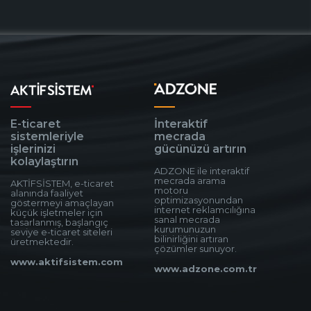
E-ticaret
İnteraktif
sistemleriyle
mecrada
işlerinizi
gücünüzü artırın
kolaylaştırın
ADZONE ile interaktif
mecrada arama
AKTİFSİSTEM, e-ticaret
motoru
alanında faaliyet
optimizasyonundan
göstermeyi amaçlayan
internet reklamcılığına
küçük işletmeler için
sanal mecrada
tasarlanmış, başlangıç
kurumunuzun
seviye e-ticaret siteleri
bilinirliğini artıran
üretmektedir.
çözümler sunuyor.
www.aktifsistem.com
www.adzone.com.tr