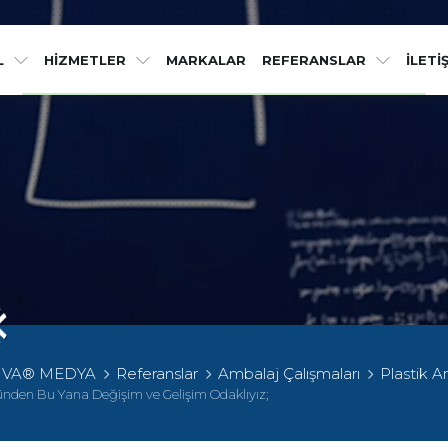
Etkileyici işler 
L
HİZMETLER
MARKALAR
REFERANSLAR
İLETİ
Sektörünüzün vazgeçilemez zirve noktasında, çizgi dı
IVA® MEDYA
Referanslar
Ambalaj Çalışmaları
Plastik A
ünden Bu Yana Değişim ve Gelişim Odaklıyız;