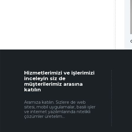
Akın Tereyag Ambalajı
Hizmetlerimizi ve işlerimizi
inceleyin siz de
müşterilerimiz arasına
katılın
Aramıza katılın. Sizlere de web
sitesi, mobil uygulamalar, basılı işler
ve internet yazılımlarında nitelikli
çözümler üretelim...