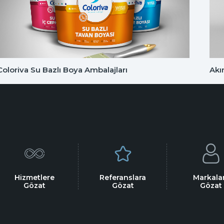
Coloriva Su Bazlı Boya Ambalajları
Akı
Hizmetlere
Referanslara
Markala
Gözat
Gözat
Gözat