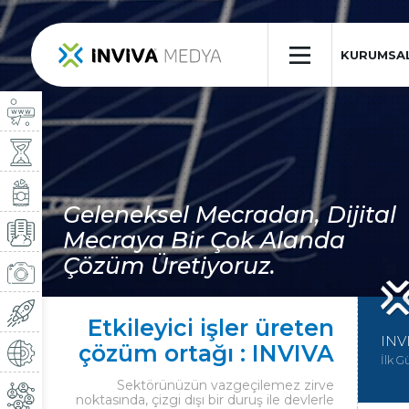
×
KURUMSA
Geleneksel Mecradan, Dijital
Mecraya Bir Çok Alanda
Çözüm Üretiyoruz.
Etkileyici işler üreten
INV
çözüm ortağı : INVIVA
İlk G
Sektörünüzün vazgeçilemez zirve
noktasında, çizgi dışı bir duruş ile devlerle