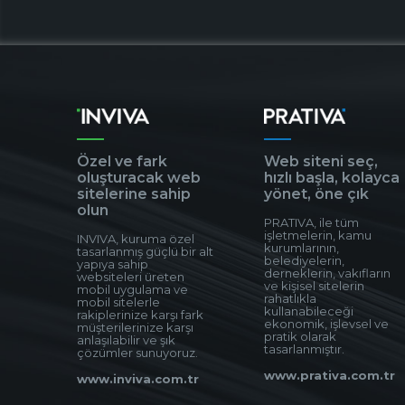
Özel ve fark
Web siteni seç,
oluşturacak web
hızlı başla, kolayca
sitelerine sahip
yönet, öne çık
olun
PRATIVA, ile tüm
işletmelerin, kamu
INVIVA, kuruma özel
kurumlarının,
tasarlanmış güçlü bir alt
belediyelerin,
yapıya sahip
derneklerin, vakıfların
websiteleri üreten
ve kişisel sitelerin
mobil uygulama ve
rahatlıkla
mobil sitelerle
kullanabileceği
rakiplerinize karşı fark
ekonomik, işlevsel ve
müşterilerinize karşı
pratik olarak
anlaşılabilir ve şık
tasarlanmıştır.
çözümler sunuyoruz.
www.prativa.com.tr
www.inviva.com.tr