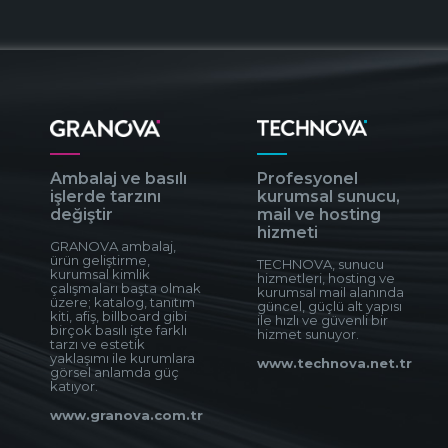
Ambalaj ve basılı
Profesyonel
işlerde tarzını
kurumsal sunucu,
değiştir
mail ve hosting
hizmeti
GRANOVA ambalaj,
ürün geliştirme,
TECHNOVA, sunucu
kurumsal kimlik
hizmetleri, hosting ve
çalışmaları başta olmak
kurumsal mail alanında
üzere; katalog, tanıtım
güncel, güçlü alt yapısı
kiti, afiş, billboard gibi
ile hızlı ve güvenli bir
birçok basılı işte farklı
hizmet sunuyor.
tarzı ve estetik
yaklaşımı ile kurumlara
www.technova.net.tr
görsel anlamda güç
katıyor.
www.granova.com.tr