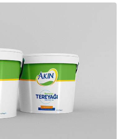
INVIVA Ailesi ile
İletişime Geçin
Web Mail Arayüzü
için Tıklayınız