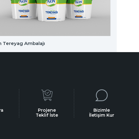
n Tereyag Ambalajı
Akın T
ra
Projene
Bizimle
Teklif İste
İletişim Kur