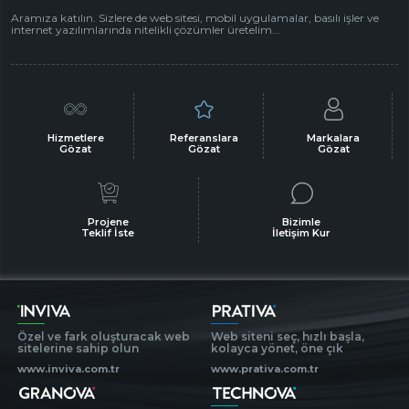
Aramıza katılın. Sizlere de web sitesi, mobil uygulamalar, basılı işler ve
internet yazılımlarında nitelikli çözümler üretelim...
Hizmetlere
Referanslara
Markalara
Gözat
Gözat
Gözat
Projene
Bizimle
Teklif İste
İletişim Kur
Özel ve fark oluşturacak web
Web siteni seç, hızlı başla,
sitelerine sahip olun
kolayca yönet, öne çık
www.inviva.com.tr
www.prativa.com.tr