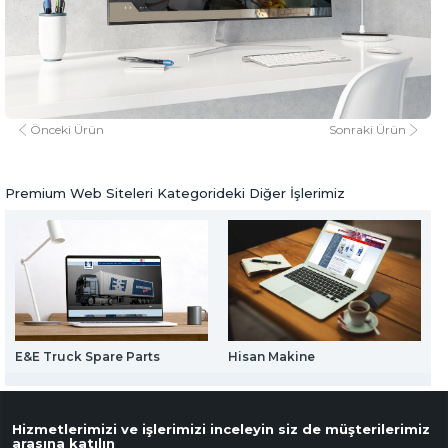
Web Mail Arayüzü
için Tıklayınız
Mevlütogulları Mutfak Ekipmanları
www.mevlutogullari.com.tr
www.mevlutogullari.com.tr
Premium Web Siteleri
Önceki Ürün
Sonraki Ürün
Premium Web Siteleri Kategorideki Diğer İşlerimiz
E&E Truck Spare Parts
Hisan Makine
B
S
Hizmetlerimizi ve işlerimizi inceleyin siz de müşterilerimiz
arasına katılın