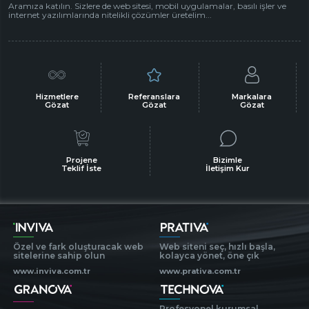
Aramıza katılın. Sizlere de web sitesi, mobil uygulamalar, basılı işler ve
internet yazılımlarında nitelikli çözümler üretelim...
Hizmetlere
Referanslara
Markalara
Gözat
Gözat
Gözat
Projene
Bizimle
Teklif İste
İletişim Kur
Özel ve fark oluşturacak web
Web siteni seç, hızlı başla,
sitelerine sahip olun
kolayca yönet, öne çık
www.inviva.com.tr
www.prativa.com.tr
Profesyonel kurumsal