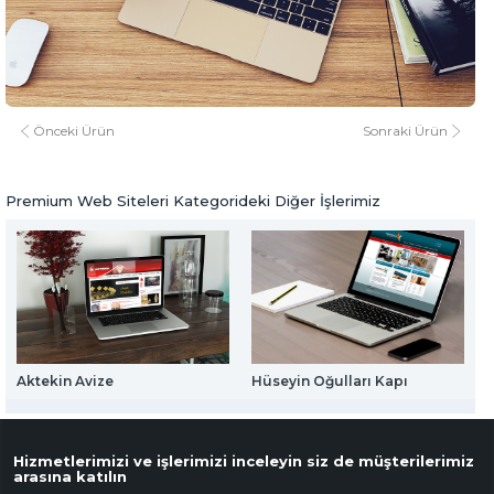
Web Mail Arayüzü
Hidrocel
için Tıklayınız
www.hidrocel.com.tr
www.hidrocel.com.tr
Premium Web Siteleri
Önceki Ürün
Sonraki Ürün
Premium Web Siteleri Kategorideki Diğer İşlerimiz
Aktekin Avize
Hüseyin Oğulları Kapı
A
Hizmetlerimizi ve işlerimizi inceleyin siz de müşterilerimiz
arasına katılın