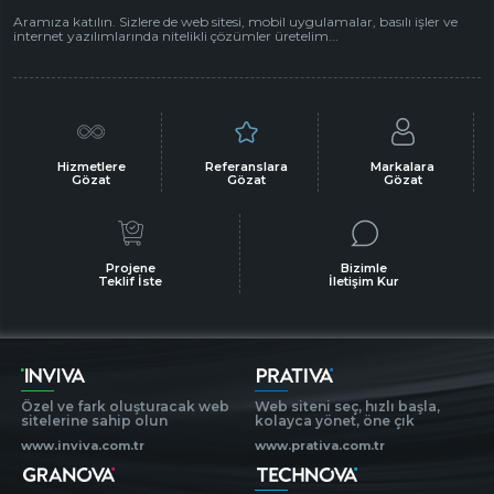
Aramıza katılın. Sizlere de web sitesi, mobil uygulamalar, basılı işler ve
internet yazılımlarında nitelikli çözümler üretelim...
Hizmetlere
Referanslara
Markalara
Gözat
Gözat
Gözat
Projene
Bizimle
Teklif İste
İletişim Kur
Özel ve fark oluşturacak web
Web siteni seç, hızlı başla,
sitelerine sahip olun
kolayca yönet, öne çık
www.inviva.com.tr
www.prativa.com.tr