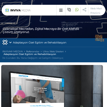
×
Web Mail
Arayüzü
Etkileyici işler üreten
çözüm ortağı : INVIVA
Geleneksel Mecradan, Dijital Mecraya Bir Çok Alanda
Sektörünüzün vazgeçilemez zirve noktasında, çizgi dışı bir duruş
Çözüm Üretiyoruz.
ile devlerle yarışmak ve çekici olmak istiyorsanız biz varız!
Adaptasyon Özel Egitim ve Rehabilitasyon
İlk Günden Bu Yana
INVIVA
INVIVA® MEDYA
Referanslar
Ultra Web Siteleri
Adaptasyon Özel Egitim ve Rehabilitasyon
İlk Günden Bu Yana Değişim ve Gelişim Odaklıyız;
Tek Adreste
Çoklu Hizmetler
Alanında Hizmet Veren
Uzman Markalarımız
Hizmetlerimizden Yararlanan
Müşterilerimiz
INVIVA Ailesi ile
İletişime Geçin