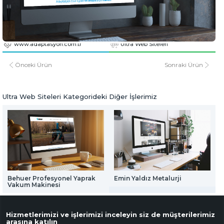
Web Mail Arayüzü
için Tıklayınız
Adaptasyon Özel Egitim ve Rehabilitasyon
www.adaptasyon.com.tr
www.adaptasyon.com.tr
Ultra Web Siteleri
Önceki Ürün
Sonraki Ürün
Ultra Web Siteleri Kategorideki Diğer İşlerimiz
Behuer Profesyonel Yaprak
Emin Yaldız Metalurji
Vakum Makinesi
Hizmetlerimizi ve işlerimizi inceleyin siz de müşterilerimiz
arasına katılın