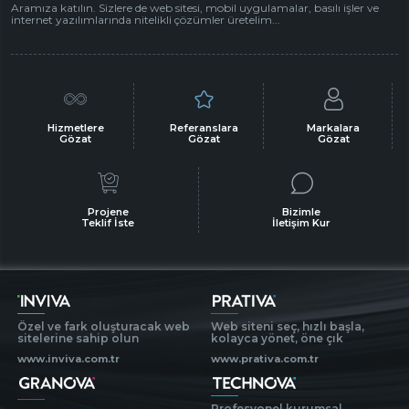
Aramıza katılın. Sizlere de web sitesi, mobil uygulamalar, basılı işler ve
internet yazılımlarında nitelikli çözümler üretelim...
Hizmetlere
Referanslara
Markalara
Gözat
Gözat
Gözat
Projene
Bizimle
Teklif İste
İletişim Kur
Özel ve fark oluşturacak web
Web siteni seç, hızlı başla,
sitelerine sahip olun
kolayca yönet, öne çık
www.inviva.com.tr
www.prativa.com.tr
Profesyonel kurumsal