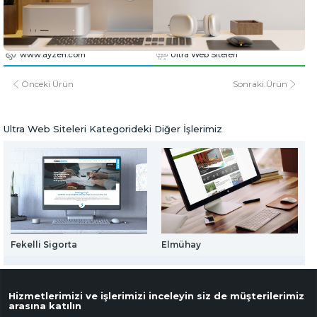
Web Mail Arayüzü
Ayzeh Otomotiv
için Tıklayınız
www.ayzeh.com
www.ayzeh.com
Ultra Web Siteleri
Önceki Ürün
Sonraki Ürün
Ultra Web Siteleri Kategorideki Diğer İşlerimiz
Fekelli Sigorta
Elmühay
S
Hizmetlerimizi ve işlerimizi inceleyin siz de müşterilerimiz
arasına katılın