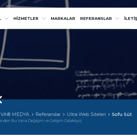
Etkileyici işler 
L
HİZMETLER
MARKALAR
REFERANSLAR
İLETİ
Sektörünüzün vazgeçilemez zirve noktasında, çizgi dı
IVA® MEDYA
Referanslar
Ultra Web Siteleri
Sofu Süt
ünden Bu Yana Değişim ve Gelişim Odaklıyız;