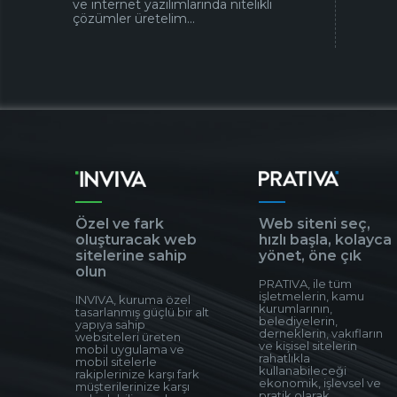
ve internet yazılımlarında nitelikli
çözümler üretelim...
Özel ve fark
Web siteni seç,
oluşturacak web
hızlı başla, kolayca
sitelerine sahip
yönet, öne çık
olun
PRATIVA, ile tüm
işletmelerin, kamu
INVIVA, kuruma özel
kurumlarının,
tasarlanmış güçlü bir alt
belediyelerin,
yapıya sahip
derneklerin, vakıfların
websiteleri üreten
ve kişisel sitelerin
mobil uygulama ve
rahatlıkla
mobil sitelerle
kullanabileceği
rakiplerinize karşı fark
ekonomik, işlevsel ve
müşterilerinize karşı
pratik olarak