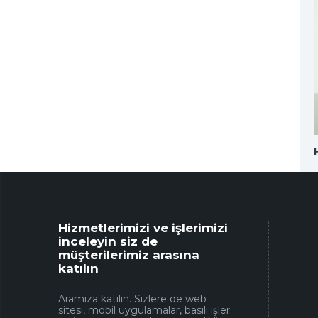
Konya Dis Hekimi | Üsame GÜNDÜZ
Hizmetlerimizi ve işlerimizi
inceleyin siz de
müşterilerimiz arasına
katılın
Aramıza katılın. Sizlere de web
sitesi, mobil uygulamalar, basılı işler