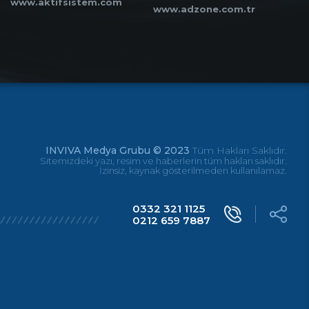
www.aktifsistem.com
www.adzone.com.tr
INVIVA Medya Grubu © 2023
Tüm Hakları Saklıdır.
Sitemizdeki yazı, resim ve haberlerin tüm hakları saklıdır.
İzinsiz, kaynak gösterilmeden kullanılamaz.
0332 321 1125
0212 659 7887