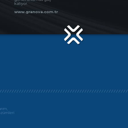
katıyor.
www.granova.com.tr
arım,
özümleri