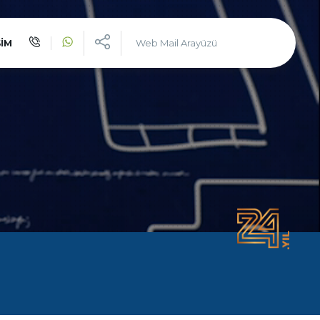
üreten çözüm ortağı : INVIVA
ŞİM
Web Mail Arayüzü
şı bir duruş ile devlerle yarışmak ve çekici olmak
istiyorsanız biz varız!
İlk Günden Bu Yana
INVIVA
Tek Adreste
Çoklu Hizmetler
Alanında Hizmet Veren
Uzman Markalarımız
Hizmetlerimizden Yararlanan
Müşterilerimiz