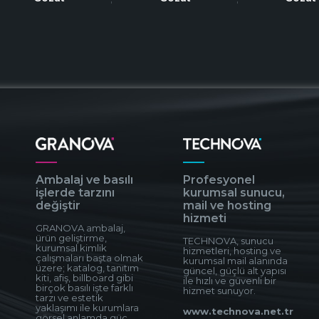
Ambalaj ve basılı
Profesyonel
işlerde tarzını
kurumsal sunucu,
değiştir
mail ve hosting
hizmeti
GRANOVA ambalaj,
ürün geliştirme,
TECHNOVA, sunucu
kurumsal kimlik
hizmetleri, hosting ve
çalışmaları başta olmak
kurumsal mail alanında
üzere; katalog, tanıtım
güncel, güçlü alt yapısı
kiti, afiş, billboard gibi
ile hızlı ve güvenli bir
birçok basılı işte farklı
hizmet sunuyor.
tarzı ve estetik
yaklaşımı ile kurumlara
www.technova.net.tr
görsel anlamda güç