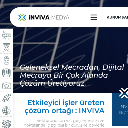
×
KURUMSA
Geleneksel Mecradan, Dijital
Mecraya Bir Çok Alanda
Çözüm Üretiyoruz.
Etkileyici işler üreten
INV
çözüm ortağı : INVIVA
İlk G
Sektörünüzün vazgeçilemez zirve
noktasında, çizgi dışı bir duruş ile devlerle