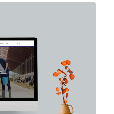
INVIVA Ailesi ile
İletişime Geçin
Web Mail Arayüzü
için Tıklayınız