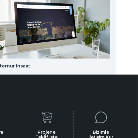
temur Insaat
Barkar
ra
Projene
Bizimle
Teklif İste
İletişim Kur