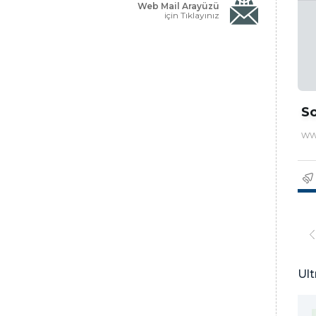
Web Mail Arayüzü
için Tıklayınız
So
ww
Ult