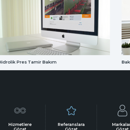
Hidrolik Pres Tamir Bakım
Bak
Hizmetlere
Referanslara
Markala
Gözat
Gözat
Gözat