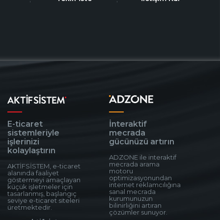
E-ticaret
İnteraktif
sistemleriyle
mecrada
işlerinizi
gücünüzü artırın
kolaylaştırın
ADZONE ile interaktif
mecrada arama
AKTİFSİSTEM, e-ticaret
motoru
alanında faaliyet
optimizasyonundan
göstermeyi amaçlayan
internet reklamcılığına
küçük işletmeler için
sanal mecrada
tasarlanmış, başlangıç
kurumunuzun
seviye e-ticaret siteleri
bilinirliğini artıran
üretmektedir.
çözümler sunuyor.