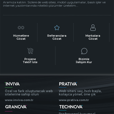
Aramıza katılın. Sizlere de web sitesi, mobil uygulamalar, basılı işler ve
internet yazılımlarında nitelikli çözümler üretelim...
Hizmetlere
Referanslara
Markalara
Gözat
Gözat
Gözat
Projene
Bizimle
Teklif İste
İletişim Kur
Özel ve fark oluşturacak web
Web siteni seç, hızlı başla,
sitelerine sahip olun
kolayca yönet, öne çık
www.inviva.com.tr
www.prativa.com.tr
Profesyonel kurumsal