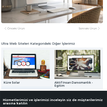
Web Mail Arayüzü
Çetmililer Derneği
için Tıklayınız
www.cetmililer.com
www.cetmililer.com
Ultra Web Siteleri
Önceki Ürün
Sonraki Ürün
Ultra Web Siteleri Kategorideki Diğer İşlerimiz
Küre Solar
Aktif Insan Danısmanlık -
U
Egitim
Hizmetlerimizi ve işlerimizi inceleyin siz de müşterilerimiz
arasına katılın