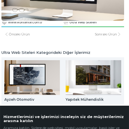
Web Mail Arayüzü
Kontente Grup
için Tıklayınız
www.kontente.com.tr
www.kontente.com.tr
Ultra Web Siteleri
Önceki Ürün
Sonraki Ürün
Ultra Web Siteleri Kategorideki Diğer İşlerimiz
Ayzeh Otomotiv
Yapıtek Mühendislik
Hizmetlerimizi ve işlerimizi inceleyin siz de müşterilerimiz
arasına katılın
Aramıza katılın. Sizlere de web sitesi, mobil uygulamalar, basılı işler ve