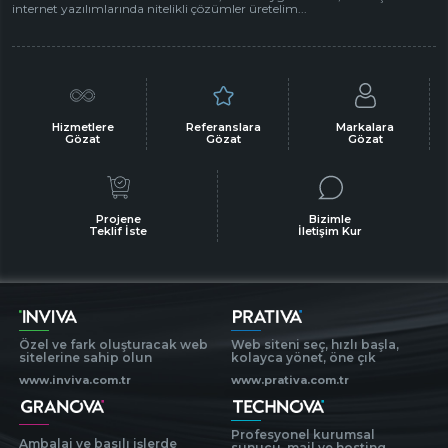
internet yazılımlarında nitelikli çözümler üretelim...
Hizmetlere
Referanslara
Markalara
Gözat
Gözat
Gözat
Projene
Bizimle
Teklif İste
İletişim Kur
Özel ve fark oluşturacak web
Web siteni seç, hızlı başla,
sitelerine sahip olun
kolayca yönet, öne çık
www.inviva.com.tr
www.prativa.com.tr
Profesyonel kurumsal
Ambalaj ve basılı işlerde
sunucu, mail ve hosting