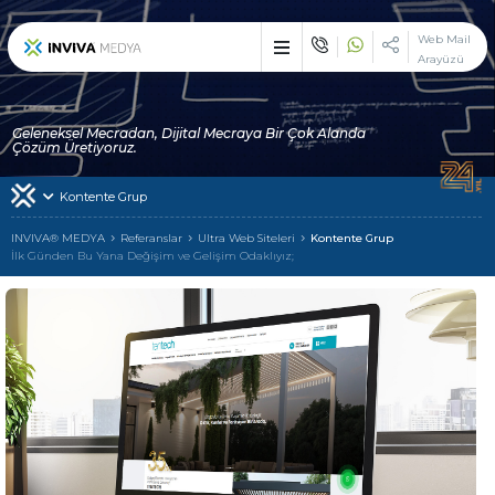
×
Web Mail
Arayüzü
Etkileyici işler üreten
çözüm ortağı : INVIVA
Geleneksel Mecradan, Dijital Mecraya Bir Çok Alanda
Sektörünüzün vazgeçilemez zirve noktasında, çizgi dışı bir duruş
Çözüm Üretiyoruz.
ile devlerle yarışmak ve çekici olmak istiyorsanız biz varız!
Kontente Grup
İlk Günden Bu Yana
INVIVA
INVIVA® MEDYA
Referanslar
Ultra Web Siteleri
Kontente Grup
İlk Günden Bu Yana Değişim ve Gelişim Odaklıyız;
Tek Adreste
Çoklu Hizmetler
Alanında Hizmet Veren
Uzman Markalarımız
Hizmetlerimizden Yararlanan
Müşterilerimiz
INVIVA Ailesi ile
İletişime Geçin