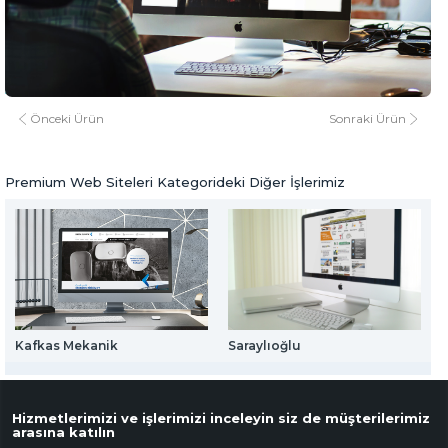
Web Mail Arayüzü
Esentepe
için Tıklayınız
www.esentepe.k12.tr
www.esentepe.k12.tr
Premium Web Siteleri
Önceki Ürün
Sonraki Ürün
Premium Web Siteleri Kategorideki Diğer İşlerimiz
Kafkas Mekanik
Saraylıoğlu
L
Hizmetlerimizi ve işlerimizi inceleyin siz de müşterilerimiz
arasına katılın