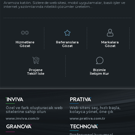
Aramıza katılın. Sizlere de web sitesi, mobil uygulamalar, basılı işler ve
internet yazılımlarında nitelikli çözümler üretelim...
Hizmetlere
Referanslara
Markalara
Gözat
Gözat
Gözat
Projene
Bizimle
Teklif İste
İletişim Kur
Özel ve fark oluşturacak web
Web siteni seç, hızlı başla,
sitelerine sahip olun
kolayca yönet, öne çık
www.inviva.com.tr
www.prativa.com.tr
Profesyonel kurumsal