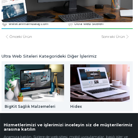
Web Mail Arayüzü
AHM Ambalaj
için Tıklayınız
www.ahmambalaj.com
www.ahmambalaj.com
Ultra Web Siteleri
Önceki Ürün
Sonraki Ürün
Ultra Web Siteleri Kategorideki Diğer İşlerimiz
BigKit Sağlık Malzemeleri
Hidex
Hizmetlerimizi ve işlerimizi inceleyin siz de müşterilerimiz
arasına katılın
Aramıza katılın. Sizlere de web sitesi, mobil uygulamalar, basılı işler ve