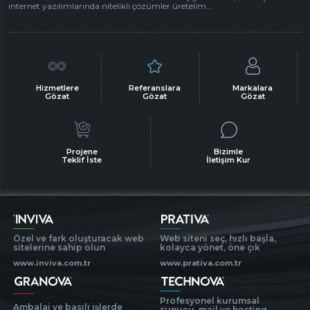
internet yazılımlarında nitelikli çözümler üretelim...
Hizmetlere
Referanslara
Markalara
Gözat
Gözat
Gözat
Projene
Bizimle
Teklif İste
İletişim Kur
Özel ve fark oluşturacak web
Web siteni seç, hızlı başla,
sitelerine sahip olun
kolayca yönet, öne çık
www.inviva.com.tr
www.prativa.com.tr
Profesyonel kurumsal
Ambalaj ve basılı işlerde
sunucu, mail ve hosting