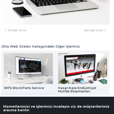
Web Mail Arayüzü
KNK Tarım
için Tıklayınız
www.knktarim.com
www.knktarim.com
Ultra Web Siteleri
Önceki Ürün
Sonraki Ürün
Ultra Web Siteleri Kategorideki Diğer İşlerimiz
WPS Word Parts Service
Hasan Kara Endüstriyel
C
Mutfak Ekipmanları
Hizmetlerimizi ve işlerimizi inceleyin siz de müşterilerimiz
arasına katılın