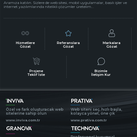
Aramıza katılın. Sizlere de web sitesi, mobil uygulamalar, basılı işler ve
internet yazılımlarında nitelikli çözümler üretelim...
Hizmetlere
Referanslara
Markalara
Gözat
Gözat
Gözat
Projene
Bizimle
Teklif İste
İletişim Kur
Özel ve fark oluşturacak web
Web siteni seç, hızlı başla,
sitelerine sahip olun
kolayca yönet, öne çık
www.inviva.com.tr
www.prativa.com.tr
Profesyonel kurumsal